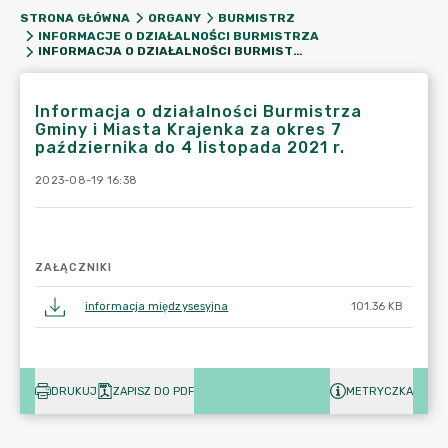
STRONA GŁÓWNA
ORGANY
BURMISTRZ
INFORMACJE O DZIAŁALNOŚCI BURMISTRZA
INFORMACJA O DZIAŁALNOŚCI BURMISTRZA GMINY I MIASTA KRAJENKA ZA OKRES 7 PAŹDZIERNIKA DO 4 LISTOPADA 2021 R.
Informacja o działalności Burmistrza
Gminy i Miasta Krajenka za okres 7
października do 4 listopada 2021 r.
2023-08-19 16:38
ZAŁĄCZNIKI
informacja międzysesyjna
101.36 KB
DRUKUJ
ZAPISZ DO PDF
METRYCZKA