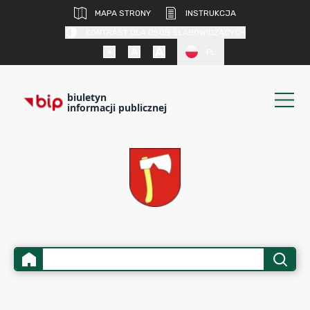
MAPA STRONY
INSTRUKCJA
KONTRAST DLA OSÓB SŁABOWIDZĄCYCH
PL
biuletyn
informacji publicznej