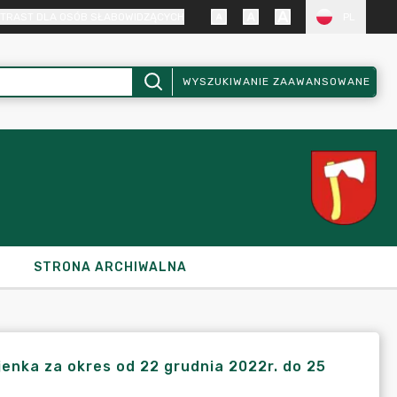
TRAST DLA OSÓB SŁABOWIDZĄCYCH
PL
WYSZUKIWANIE ZAAWANSOWANE
STRONA ARCHIWALNA
jenka za okres od 22 grudnia 2022r. do 25