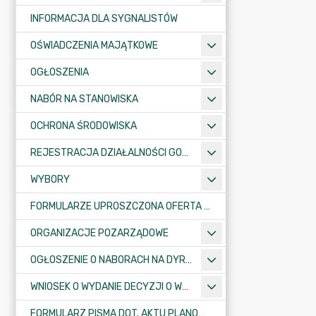
INFORMACJA DLA SYGNALISTÓW
OŚWIADCZENIA MAJĄTKOWE
OGŁOSZENIA
NABÓR NA STANOWISKA
OCHRONA ŚRODOWISKA
REJESTRACJA DZIAŁALNOŚCI GOSPODARCZEJ
WYBORY
FORMULARZE UPROSZCZONA OFERTA WYKONANIA ZADANIA PUBLICZNEGO
ORGANIZACJE POZARZĄDOWE
OGŁOSZENIE O NABORACH NA DYREKTORÓW PLACÓWEK OŚWIATOWYCH
WNIOSEK O WYDANIE DECYZJI O WARUNKACH ZABUDOWY/O USTALENIE INWESTYCJI CELU PUBLICZNEGO
FORMULARZ PISMA DOT. AKTU PLANOWANIA PRZESTRZENNEGO