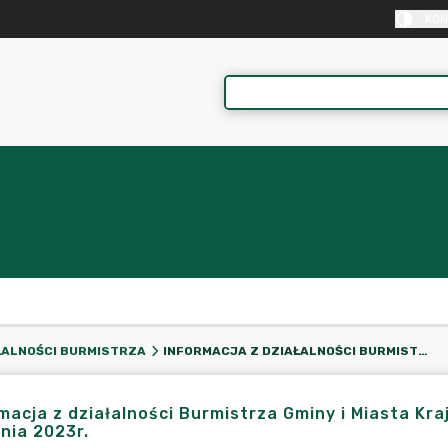
KON
INFORMACJA Z DZIAŁALNOŚCI BURMISTRZA GMINY I MIASTA KRAJENKA ZA OKRES OD 22 GRUDNIA 2022R. DO 25 STYCZNIA 2023R.
ŁALNOŚCI BURMISTRZA
macja z działalności Burmistrza Gminy i Miasta Kra
nia 2023r.