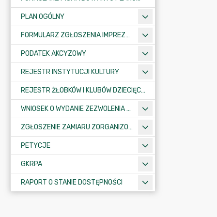
PLAN OGÓLNY
FORMULARZ ZGŁOSZENIA IMPREZY SPORTOWO-REKREACYJNEJ, ARTYSTYCZNEJ LUB ROZRYWKOWEJ
PODATEK AKCYZOWY
REJESTR INSTYTUCJI KULTURY
REJESTR ŻŁOBKÓW I KLUBÓW DZIECIĘCYCH
WNIOSEK O WYDANIE ZEZWOLENIA NA ZAJĘCIE PASA DROGOWEGO
ZGŁOSZENIE ZAMIARU ZORGANIZOWANIA ZGROMADZENIA
PETYCJE
GKRPA
RAPORT O STANIE DOSTĘPNOŚCI