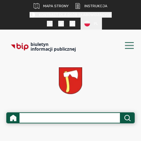
MAPA STRONY
INSTRUKCJA
KONTRAST DLA OSÓB SŁABOWIDZĄCYCH
PL
biuletyn
informacji publicznej