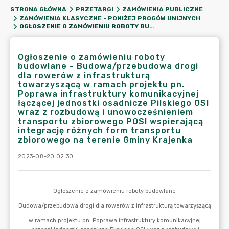
STRONA GŁÓWNA
PRZETARGI
ZAMÓWIENIA PUBLICZNE
ZAMÓWIENIA KLASYCZNE - PONIŻEJ PROGÓW UNIJNYCH
OGŁOSZENIE O ZAMÓWIENIU ROBOTY BUDOWLANE - BUDOWA/PRZEBUDOWA DROGI DLA ROWERÓW Z INFRASTRUKTURĄ TOWARZYSZĄCĄ W RAMACH PROJEKTU PN. POPRAWA INFRASTRUKTURY KOMUNIKACYJNEJ ŁĄCZĄCEJ JEDNOSTKI OSADNICZE PILSKIEGO OSI WRAZ Z ROZBUDOWĄ I UNOWOCZEŚNIENIEM TRANSPORTU ZBIOROWEGO POSI WSPIERAJĄCĄ INTEGRACJĘ RÓŻNYCH FORM TRANSPORTU ZBIOROWEGO NA TERENIE GMINY KRAJENKA
Ogłoszenie o zamówieniu roboty
budowlane - Budowa/przebudowa drogi
dla rowerów z infrastrukturą
towarzyszącą w ramach projektu pn.
Poprawa infrastruktury komunikacyjnej
łączącej jednostki osadnicze Pilskiego OSI
wraz z rozbudową i unowocześnieniem
transportu zbiorowego POSI wspierającą
integrację różnych form transportu
zbiorowego na terenie Gminy Krajenka
2023-08-20 02:30