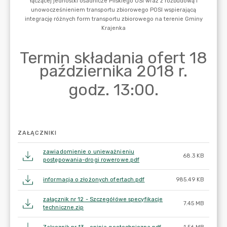
ZAŁĄCZNIKI
zawiadomienie o unieważnieniu
68.3 KB
postępowania-drogi rowerowe.pdf
informacja o złożonych ofertach.pdf
985.49 KB
załącznik nr 12 - Szczegółówe specyfikacje
7.45 MB
techniczne.zip