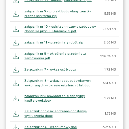
Załącznik nr 13 - opinia geotechniczna.pdf
1.56 MB
załącznik nr 9 - projekt budowlany tom 3 -
5.53 MB
branża sanitarna.zip
załącznik nr 10 - opis techniczny przebudowy
248.1 KB
chodnika przy ul. Floraińskiej.pdf
załącznik nr 11 - przedmiary robót.zip
2.56 MB
załącznik nr 8 - określenie przedmiotu
996.94 KB
zamówienia.pdf
Załącznik nr 7 - wykaz osób.docx
1.72 MB
Zalącznik nr 6 - wykaz robot budowlanych
614.5 KB
wykonanych w okresie ostatnich 5 lat.doc
zalacznik nr 5 oswiadczenie dot grupy
1.72 MB
kapitalowej.docx
Zalacznik nr 3 oswiadczenie-podstawy-
1.73 MB
wykluczenia.docx
Zalacznik nr 4 - wzor umowy.doc
693.5 KB