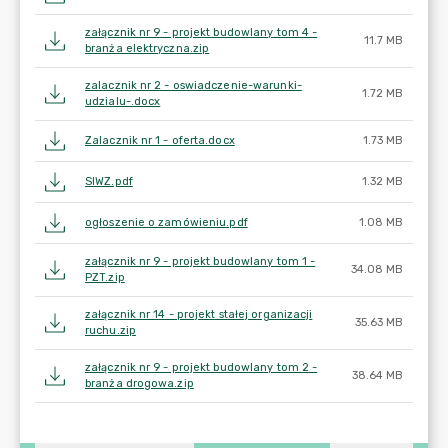
załącznik nr 9 - projekt budowlany tom 4 -
11.7 MB
branża elektryczna.zip
zalacznik nr 2 - oswiadczenie-warunki-
1.72 MB
udzialu-.docx
Zalacznik nr 1 - oferta.docx
1.73 MB
SIWZ.pdf
1.32 MB
ogłoszenie o zamówieniu.pdf
1.08 MB
załącznik nr 9 - projekt budowlany tom 1 -
34.08 MB
PZT.zip
załącznik nr 14 - projekt stałej organizacji
35.63 MB
ruchu.zip
załącznik nr 9 - projekt budowlany tom 2 -
38.64 MB
branża drogowa.zip