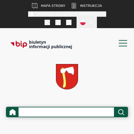
MAPA STRONY
INSTRUKCJA
KONTRAST DLA OSÓB SŁABOWIDZĄCYCH
PL
biuletyn
informacji publicznej