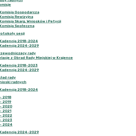
luby radnych
omisje
Komisja Gospodarcza
Komisja Rewizyjna
Komisja Skarg, Wniosków i Petycji
Komisja Społeczna
rotokoły sesji
Kadencja 2018-2024
Kadencja 2024-2029
rzewodniczący rady
elacje z Obrad Rady Miejskiej w Krajence
Kadencja 2018-2023
Kadencja 2024-2029
kład rady
nioski radnych
Kadencja 2018-2024
-
2018
-
2019
-
2020
-
2021
-
2022
-
2023
-
2024
Kadencja 2024-2029