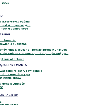
-
2025
NA
rakterystyka ogólna
nostki organizacyjne
nostki pomocnicze
ETARGI
ruchomości
ówienia publiczne
amówienia klasyczne - poniżej progów unijnych
amówienia sektorowe - poniżej porgów unijnych
ytania ofertowe
ĄD GMINY I MIASTA
wadzone rejestry i ewidencje
uktura organizacyjna
atwianie spraw
widencja Ludności
SC
WO LOKALNE
e
ulamin urzędu