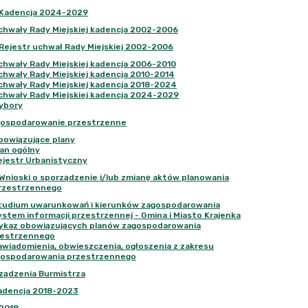
Kadencja 2024-2029
chwały Rady Miejskiej kadencja 2002-2006
Rejestr uchwał Rady Miejskiej 2002-2006
chwały Rady Miejskiej kadencja 2006-2010
chwały Rady Miejskiej kadencja 2010-2014
chwały Rady Miejskiej kadencja 2018-2024
chwały Rady Miejskiej kadencja 2024-2029
ybory
ospodarowanie przestrzenne
bowiązujące plany
lan ogólny
ejestr Urbanistyczny
Wnioski o sporządzenie i/lub zmianę aktów planowania
rzestrzennego
tudium uwarunkowań i kierunków zagospodarowania
ystem informacji przestrzennej - Gmina i Miasto Krajenka
ykaz obowiązujących planów zagospodarowania
zestrzennego
awiadomienia, obwieszczenia, ogłoszenia z zakresu
gospodarowania przestrzennego
ządzenia Burmistrza
adencja 2018-2023