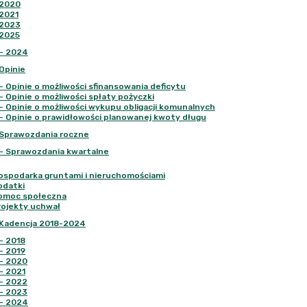
2020
2021
2023
2025
-
2024
Opinie
-
Opinie o możliwości sfinansowania deficytu
-
Opinie o możliwości spłaty pożyczki
-
Opinie o możliwości wykupu obligacji komunalnych
-
Opinie o prawidłowości planowanej kwoty długu
Sprawozdania roczne
-
Sprawozdania kwartalne
ospodarka gruntami i nieruchomościami
odatki
omoc społeczna
rojekty uchwał
Kadencja 2018-2024
-
2018
-
2019
-
2020
-
2021
-
2022
-
2023
-
2024