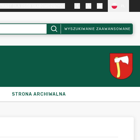
TRAST DLA OSÓB SŁABOWIDZĄCYCH
PL
WYSZUKIWANIE ZAAWANSOWANE
STRONA ARCHIWALNA