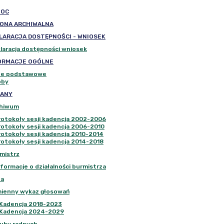
MOC
ONA ARCHIWALNA
LARACJA DOSTĘPNOŚCI - WNIOSEK
laracja dostępności wniosek
ORMACJE OGÓLNE
ne podstawowe
oby
ANY
chiwum
rotokoły sesji kadencja 2002-2006
rotokoły sesji kadencja 2006-2010
rotokoły sesji kadencja 2010-2014
rotokoły sesji kadencja 2014-2018
mistrz
nformacje o działalności burmistrza
da
mienny wykaz głosowań
Kadencja 2018-2023
Kadencja 2024-2029