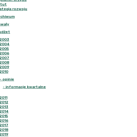
tut
ategia rozwoju
rchiwum
hwały
udżet
2003
2004
2005
2006
2007
2008
2009
2010
-
opinie
-
informacje kwartalne
2011
2012
2013
2014
2015
2016
2017
2018
2019