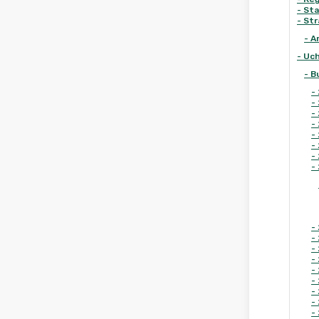
-
Sta
-
Str
-
A
-
Uc
-
B
-
-
-
-
-
-
-
-
-
-
-
-
-
-
-
-
-