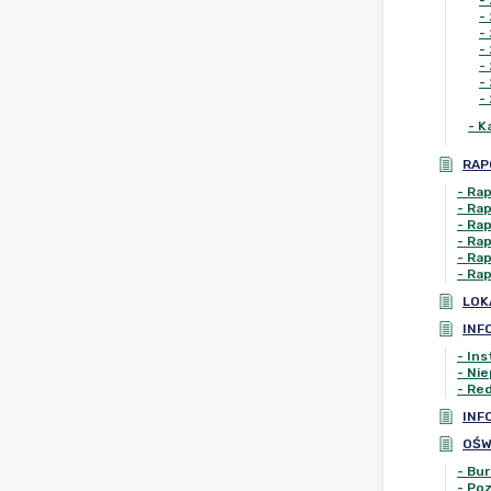
-
-
-
-
-
-
-
-
K
RAP
-
Rap
-
Rap
-
Rap
-
Rap
-
Rap
-
Rap
LOK
INF
-
Ins
-
Nie
-
Red
INF
OŚW
-
Bur
-
Poz