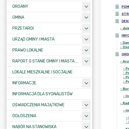
ORGANY
PO
STR
GMINA
DEK
PRZETARGI
-
dek
INF
URZĄD GMINY I MIASTA
-
Da
-
Os
PRAWO LOKALNE
ORG
RAPORT O STANIE GMINY I MIASTA KRAJENKA
-
Ar
-
P
LOKALE MIESZKALNE I SOCJALNE
-
P
-
P
-
P
INFORMACJE
-
Bur
INFORMACJA DLA SYGNALISTÓW
-
I
-
Ra
OŚWIADCZENIA MAJĄTKOWE
-
I
OGŁOSZENIA
-
-
NABÓR NA STANOWISKA