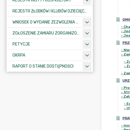
REJESTR INSTYTUCJI KULTURY
REJESTR ŻŁOBKÓW I KLUBÓW DZIECIĘCYCH
GMI
WNIOSEK O WYDANIE ZEZWOLENIA NA ZAJĘCIE PASA DROGOWEGO
-
Cha
-
Jed
ZGŁOSZENIE ZAMIARU ZORGANIZOWANIA ZGROMADZENIA
-
Jed
PRZ
PETYCJE
-
Nie
-
Zam
GKRPA
-
Z
RAPORT O STANIE DOSTĘPNOŚCI
-
Z
-
Zap
URZ
-
Pro
-
Str
-
Zał
-
E
-
U
PRA
-
Inn
-
Reg