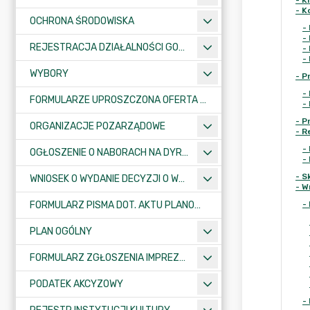
-
K
-
K
OCHRONA ŚRODOWISKA
-
-
REJESTRACJA DZIAŁALNOŚCI GOSPODARCZEJ
-
-
WYBORY
-
P
-
FORMULARZE UPROSZCZONA OFERTA WYKONANIA ZADANIA PUBLICZNEGO
-
-
P
ORGANIZACJE POZARZĄDOWE
-
R
-
OGŁOSZENIE O NABORACH NA DYREKTORÓW PLACÓWEK OŚWIATOWYCH
-
-
S
WNIOSEK O WYDANIE DECYZJI O WARUNKACH ZABUDOWY/O USTALENIE INWESTYCJI CELU PUBLICZNEGO
-
W
FORMULARZ PISMA DOT. AKTU PLANOWANIA PRZESTRZENNEGO
-
PLAN OGÓLNY
FORMULARZ ZGŁOSZENIA IMPREZY SPORTOWO-REKREACYJNEJ, ARTYSTYCZNEJ LUB ROZRYWKOWEJ
PODATEK AKCYZOWY
-