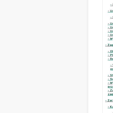
-
-
U
-
-
U
-
U
-
U
-
U
-
W
-
Zag
-
O
-
P
-
R
-
p
-
S
-
S
-
W
pr
-
Z
za
-
Zar
-
K