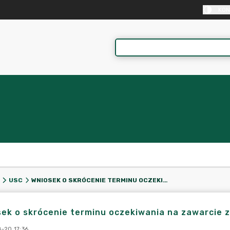
KON
WNIOSEK O SKRÓCENIE TERMINU OCZEKIWANIA NA ZAWARCIE ZWIĄZKU MAŁŻEŃSKIEGO
USC
ek o skrócenie terminu oczekiwania na zawarcie 
-20 17:36