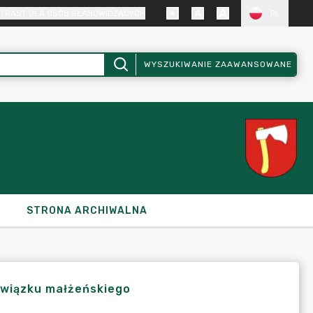
TRAST DLA OSÓB SŁABOWIDZĄCYCH
PL
WYSZUKIWANIE ZAAWANSOWANE
STRONA ARCHIWALNA
związku małżeńskiego