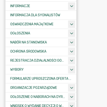
INFORMACJE
INFORMACJA DLA SYGNALISTÓW
OŚWIADCZENIA MAJĄTKOWE
OGŁOSZENIA
NABÓR NA STANOWISKA
OCHRONA ŚRODOWISKA
REJESTRACJA DZIAŁALNOŚCI GOSPODARCZEJ
WYBORY
FORMULARZE UPROSZCZONA OFERTA WYKONANIA ZADANIA PUBLICZNEGO
ORGANIZACJE POZARZĄDOWE
OGŁOSZENIE O NABORACH NA DYREKTORÓW PLACÓWEK OŚWIATOWYCH
WNIOSEK O WYDANIE DECYZJI O WARUNKACH ZABUDOWY/O USTALENIE INWESTYCJI CELU PUBLICZNEGO