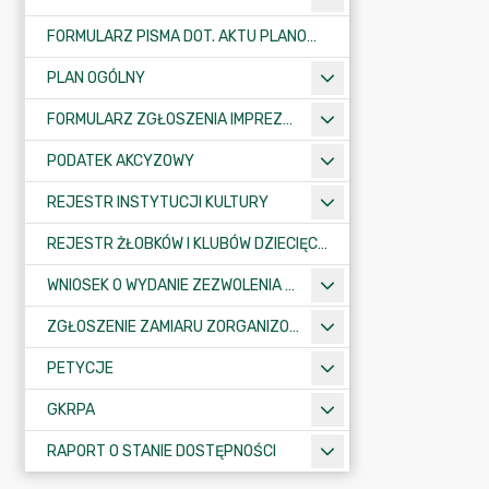
FORMULARZ PISMA DOT. AKTU PLANOWANIA PRZESTRZENNEGO
PLAN OGÓLNY
FORMULARZ ZGŁOSZENIA IMPREZY SPORTOWO-REKREACYJNEJ, ARTYSTYCZNEJ LUB ROZRYWKOWEJ
PODATEK AKCYZOWY
REJESTR INSTYTUCJI KULTURY
REJESTR ŻŁOBKÓW I KLUBÓW DZIECIĘCYCH
WNIOSEK O WYDANIE ZEZWOLENIA NA ZAJĘCIE PASA DROGOWEGO
ZGŁOSZENIE ZAMIARU ZORGANIZOWANIA ZGROMADZENIA
PETYCJE
GKRPA
RAPORT O STANIE DOSTĘPNOŚCI