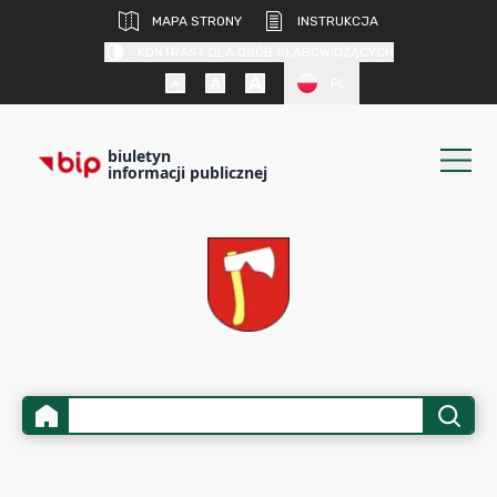
MAPA STRONY
INSTRUKCJA
KONTRAST DLA OSÓB SŁABOWIDZĄCYCH
PL
biuletyn
informacji publicznej