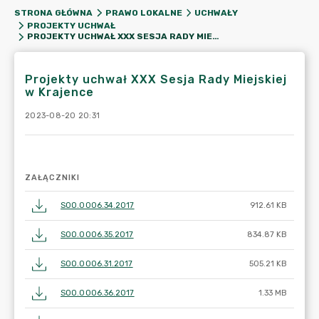
STRONA GŁÓWNA
PRAWO LOKALNE
UCHWAŁY
PROJEKTY UCHWAŁ
PROJEKTY UCHWAŁ XXX SESJA RADY MIEJSKIEJ W KRAJENCE
Projekty uchwał XXX Sesja Rady Miejskiej
w Krajence
2023-08-20 20:31
ZAŁĄCZNIKI
SOO.0006.34.2017
912.61 KB
SOO.0006.35.2017
834.87 KB
SOO.0006.31.2017
505.21 KB
SOO.0006.36.2017
1.33 MB