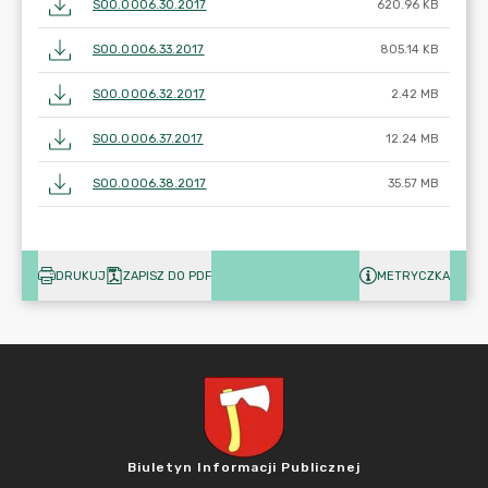
SOO.0006.30.2017
620.96 KB
SOO.0006.33.2017
805.14 KB
SOO.0006.32.2017
2.42 MB
SOO.0006.37.2017
12.24 MB
SOO.0006.38.2017
35.57 MB
DRUKUJ
ZAPISZ DO PDF
METRYCZKA
Biuletyn Informacji Publicznej