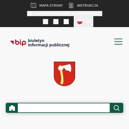
MAPA STRONY
INSTRUKCJA
KONTRAST DLA OSÓB SŁABOWIDZĄCYCH
PL
biuletyn
informacji publicznej