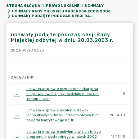
STRONA GŁÓWNA
PRAWO LOKALNE
UCHWAŁY
UCHWAŁY RADY MIEJSKIEJ KADENCJA 2002-2006
UCHWAŁY PODJĘTE PODCZAS SESJI RADY MIEJSKIEJ ODBYTEJ W DNIU 28.03.2003 R.
uchwały podjęte podczas sesji Rady
Miejskiej odbytej w dniu 28.03.2003 r.
2023-08-20 23:28
ZAŁĄCZNIKI
uchwała w sprawie rozpatzrenia skargi na
nieprawidłowości przy rozdziale mieszkań
1 B
komunalnych
uchwała w sprawie ustalenia stawek
jednostkowych dotacji przedmiotowych do
20.54 KB
zakładu budżetowego KZUP
uchwała w sprawie uchylenia wieloletniego
programu inwestycyjnego w latach 2002
12.43 KB