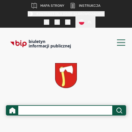
MAPA STRONY
INSTRUKCJA
KONTRAST DLA OSÓB SŁABOWIDZĄCYCH
PL
biuletyn
informacji publicznej