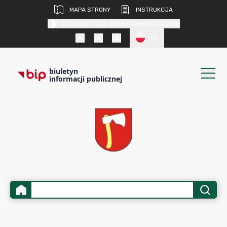
MAPA STRONY
INSTRUKCJA
KONTRAST DLA OSÓB SŁABOWIDZĄCYCH
PL
biuletyn
informacji publicznej