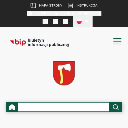
MAPA STRONY
INSTRUKCJA
KONTRAST DLA OSÓB SŁABOWIDZĄCYCH
PL
biuletyn
informacji publicznej