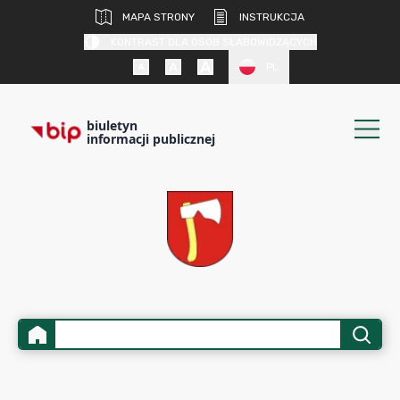
MAPA STRONY
INSTRUKCJA
KONTRAST DLA OSÓB SŁABOWIDZĄCYCH
PL
biuletyn
informacji publicznej