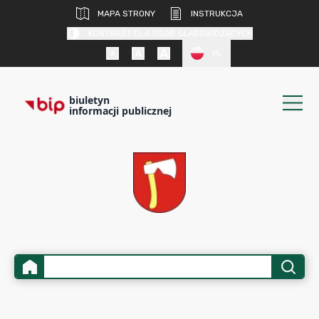
MAPA STRONY
INSTRUKCJA
KONTRAST DLA OSÓB SŁABOWIDZĄCYCH
PL
biuletyn
informacji publicznej