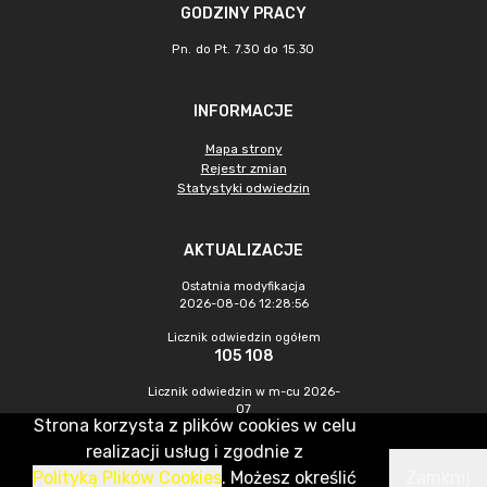
GODZINY PRACY
Pn. do Pt. 7.30 do 15.30
INFORMACJE
Mapa strony
Rejestr zmian
Statystyki odwiedzin
AKTUALIZACJE
Ostatnia modyfikacja
2026-08-06 12:28:56
Licznik odwiedzin ogółem
105 108
Licznik odwiedzin w m-cu 2026-
07
Strona korzysta z plików cookies w celu
484
realizacji usług i zgodnie z
Polityką Plików Cookies
. Możesz określić
Zamknij
CMS & Hosting: Nefeni Sp. z o.o.