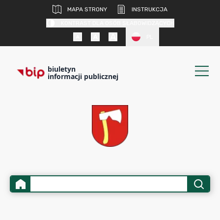
MAPA STRONY
INSTRUKCJA
KONTRAST DLA OSÓB SŁABOWIDZĄCYCH
PL
biuletyn
informacji publicznej