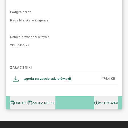
ZAŁĄCZNIKI
zgoda na zbycie udziałów.pdf
176.4 KB
DRUKUJ
ZAPISZ DO PDF
METRYCZKA