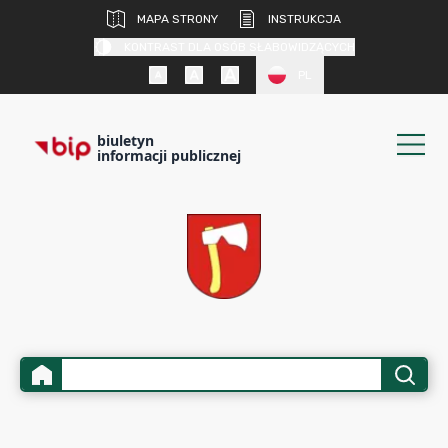
MAPA STRONY
INSTRUKCJA
KONTRAST DLA OSÓB SŁABOWIDZĄCYCH
PL
biuletyn
informacji publicznej