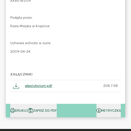
ZAŁĄCZNIKI
absolutorium.pdf
208.7 KB
DRUKUJ
ZAPISZ DO PDF
METRYCZKA