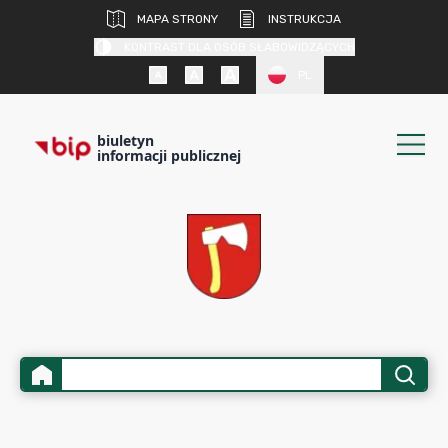
MAPA STRONY
INSTRUKCJA
KONTRAST DLA OSÓB SŁABOWIDZĄCYCH
PL
biuletyn
informacji publicznej