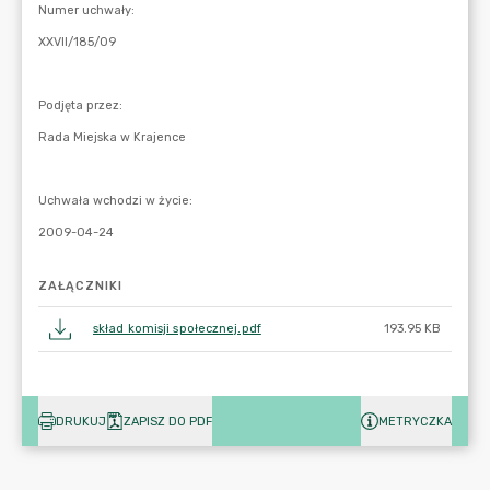
ZAŁĄCZNIKI
skład komisji społecznej.pdf
193.95 KB
DRUKUJ
ZAPISZ DO PDF
METRYCZKA