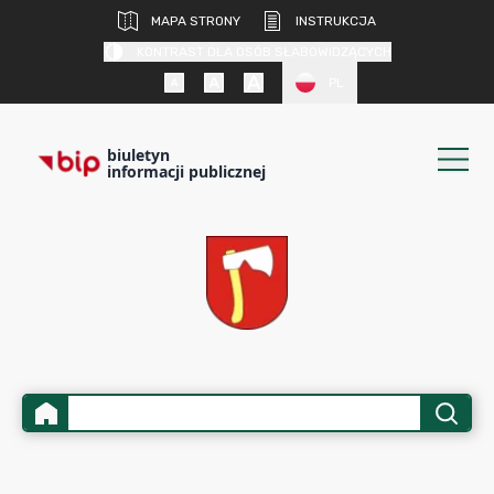
MAPA STRONY
INSTRUKCJA
KONTRAST DLA OSÓB SŁABOWIDZĄCYCH
PL
biuletyn
informacji publicznej