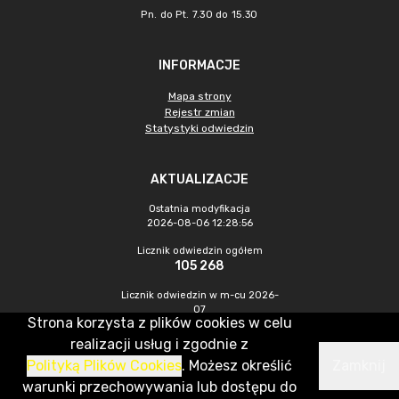
Pn. do Pt. 7.30 do 15.30
INFORMACJE
Mapa strony
Rejestr zmian
Statystyki odwiedzin
AKTUALIZACJE
Ostatnia modyfikacja
2026-08-06 12:28:56
Licznik odwiedzin ogółem
105 268
Licznik odwiedzin w m-cu 2026-
07
Strona korzysta z plików cookies w celu
644
realizacji usług i zgodnie z
Polityką Plików Cookies
. Możesz określić
Zamknij
CMS & Hosting: Nefeni Sp. z o.o.
warunki przechowywania lub dostępu do