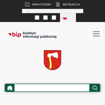
MAPA STRONY
INSTRUKCJA
KONTRAST DLA OSÓB SŁABOWIDZĄCYCH
PL
biuletyn
informacji publicznej