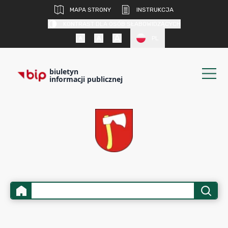
MAPA STRONY
INSTRUKCJA
KONTRAST DLA OSÓB SŁABOWIDZĄCYCH
PL
biuletyn
informacji publicznej