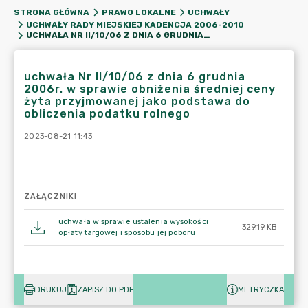
STRONA GŁÓWNA
PRAWO LOKALNE
UCHWAŁY
UCHWAŁY RADY MIEJSKIEJ KADENCJA 2006-2010
UCHWAŁA NR II/10/06 Z DNIA 6 GRUDNIA 2006R. W SPRAWIE OBNIŻENIA ŚREDNIEJ CENY ŻYTA PRZYJMOWANEJ JAKO PODSTAWA DO OBLICZENIA PODATKU ROLNEGO
uchwała Nr II/10/06 z dnia 6 grudnia
2006r. w sprawie obniżenia średniej ceny
żyta przyjmowanej jako podstawa do
obliczenia podatku rolnego
2023-08-21 11:43
ZAŁĄCZNIKI
uchwała w sprawie ustalenia wysokości
329.19 KB
opłaty targowej i sposobu jej poboru
DRUKUJ
ZAPISZ DO PDF
METRYCZKA