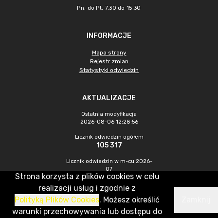
Pn. do Pt. 7.30 do 15.30
INFORMACJE
Mapa strony
Rejestr zmian
Statystyki odwiedzin
AKTUALIZACJE
Ostatnia modyfikacja
2026-08-06 12:28:56
Licznik odwiedzin ogółem
105 317
Licznik odwiedzin w m-cu 2026-
07
Strona korzysta z plików cookies w celu
693
realizacji usług i zgodnie z
Polityką Plików Cookies
. Możesz określić
Zamknij
CMS & Hosting: Nefeni Sp. z o.o.
warunki przechowywania lub dostępu do