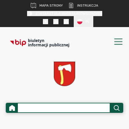
MAPA STRONY
INSTRUKCJA
KONTRAST DLA OSÓB SŁABOWIDZĄCYCH
PL
biuletyn
informacji publicznej