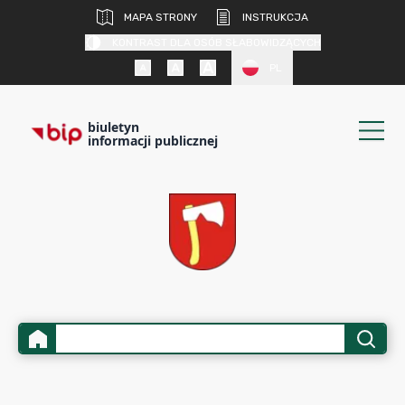
MAPA STRONY
INSTRUKCJA
KONTRAST DLA OSÓB SŁABOWIDZĄCYCH
PL
biuletyn
informacji publicznej