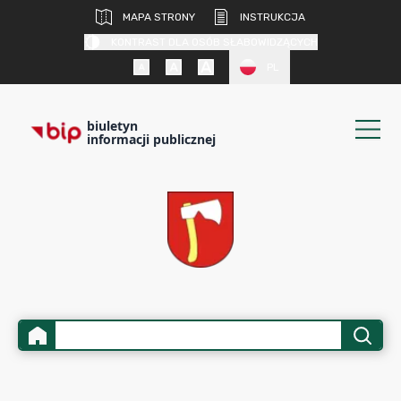
MAPA STRONY
INSTRUKCJA
KONTRAST DLA OSÓB SŁABOWIDZĄCYCH
PL
biuletyn
informacji publicznej