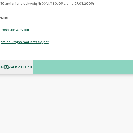
NIKI
treść uchwały.pdf
zmina krajna nad notecią.pdf
UJ
ZAPISZ DO PDF