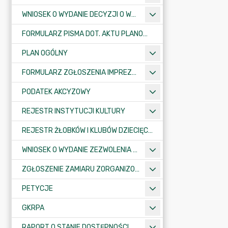
WNIOSEK O WYDANIE DECYZJI O WARUNKACH ZABUDOWY/O USTALENIE INWESTYCJI CELU PUBLICZNEGO
FORMULARZ PISMA DOT. AKTU PLANOWANIA PRZESTRZENNEGO
PLAN OGÓLNY
FORMULARZ ZGŁOSZENIA IMPREZY SPORTOWO-REKREACYJNEJ, ARTYSTYCZNEJ LUB ROZRYWKOWEJ
PODATEK AKCYZOWY
REJESTR INSTYTUCJI KULTURY
REJESTR ŻŁOBKÓW I KLUBÓW DZIECIĘCYCH
WNIOSEK O WYDANIE ZEZWOLENIA NA ZAJĘCIE PASA DROGOWEGO
ZGŁOSZENIE ZAMIARU ZORGANIZOWANIA ZGROMADZENIA
PETYCJE
GKRPA
RAPORT O STANIE DOSTĘPNOŚCI