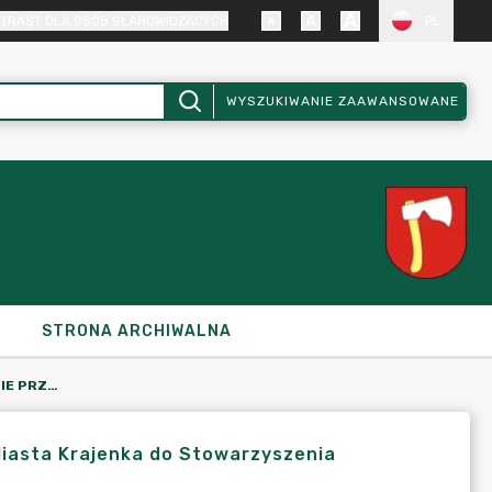
TRAST DLA OSÓB SŁABOWIDZĄCYCH
PL
WYSZUKIWANIE ZAAWANSOWANE
STRONA ARCHIWALNA
UCHWAŁA NR XII/94/07 W SPRAWIE PRZYSTĄPIENIA GMINY I MIASTA KRAJENKA DO STOWARZYSZENIA LOKALNA GRUPA DZIAŁANIA "KRAJNA NAD NOTECIĄ"
Miasta Krajenka do Stowarzyszenia