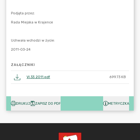
ZAŁĄCZNIKI
VI.33.2011.pdf
699.73 KB
DRUKUJ
ZAPISZ DO PDF
METRYCZKA