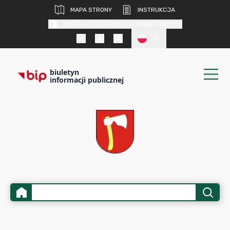
MAPA STRONY
INSTRUKCJA
KONTRAST DLA OSÓB SŁABOWIDZĄCYCH
PL
biuletyn
informacji publicznej