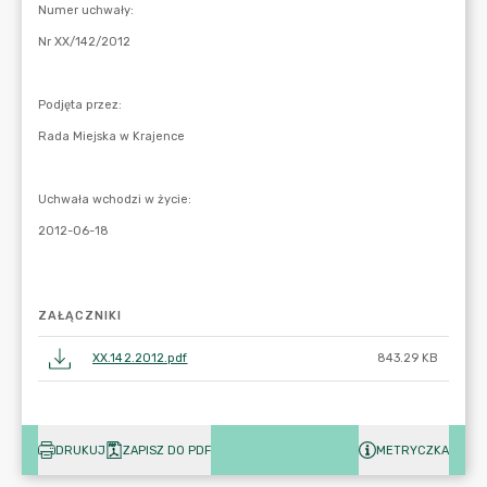
ZAŁĄCZNIKI
XX.142.2012.pdf
843.29 KB
DRUKUJ
ZAPISZ DO PDF
METRYCZKA