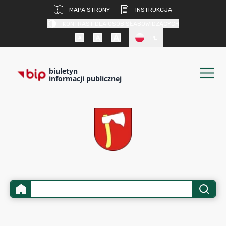
MAPA STRONY
INSTRUKCJA
KONTRAST DLA OSÓB SŁABOWIDZĄCYCH
PL
biuletyn
informacji publicznej