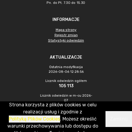
Pn. do Pt. 7.30 do 15.30
INFORMACJE
Mapa strony
Rejestr zmian
Statystyki odwiedzin
AKTUALIZACJE
Ostatnia modyfikacja
2026-08-06 12:28:56
Licznik odwiedzin ogółem
105 113
Licznik odwiedzin w m-cu 2026-
07
Strona korzysta z plików cookies w celu
489
realizacji usług i zgodnie z
Polityką Plików Cookies
. Możesz określić
Zamknij
CMS & Hosting: Nefeni Sp. z o.o.
warunki przechowywania lub dostępu do