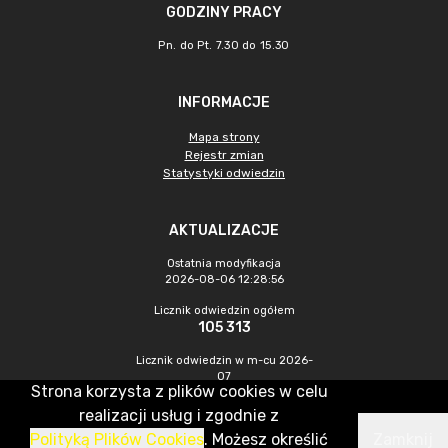
GODZINY PRACY
Pn. do Pt. 7.30 do 15.30
INFORMACJE
Mapa strony
Rejestr zmian
Statystyki odwiedzin
AKTUALIZACJE
Ostatnia modyfikacja
2026-08-06 12:28:56
Licznik odwiedzin ogółem
105 313
Licznik odwiedzin w m-cu 2026-
07
Strona korzysta z plików cookies w celu
689
realizacji usług i zgodnie z
Polityką Plików Cookies
. Możesz określić
Zamknij
CMS & Hosting: Nefeni Sp. z o.o.