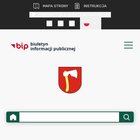
MAPA STRONY
INSTRUKCJA
KONTRAST DLA OSÓB SŁABOWIDZĄCYCH
PL
biuletyn
informacji publicznej