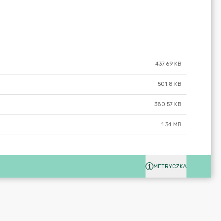
437.69 KB
501.8 KB
380.57 KB
1.34 MB
METRYCZKA