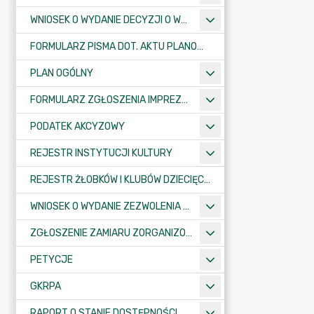
WNIOSEK O WYDANIE DECYZJI O WARUNKACH ZABUDOWY/O USTALENIE INWESTYCJI CELU PUBLICZNEGO
FORMULARZ PISMA DOT. AKTU PLANOWANIA PRZESTRZENNEGO
PLAN OGÓLNY
FORMULARZ ZGŁOSZENIA IMPREZY SPORTOWO-REKREACYJNEJ, ARTYSTYCZNEJ LUB ROZRYWKOWEJ
PODATEK AKCYZOWY
REJESTR INSTYTUCJI KULTURY
REJESTR ŻŁOBKÓW I KLUBÓW DZIECIĘCYCH
WNIOSEK O WYDANIE ZEZWOLENIA NA ZAJĘCIE PASA DROGOWEGO
ZGŁOSZENIE ZAMIARU ZORGANIZOWANIA ZGROMADZENIA
PETYCJE
GKRPA
RAPORT O STANIE DOSTĘPNOŚCI