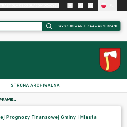
TRAST DLA OSÓB SŁABOWIDZĄCYCH
PL
WYSZUKIWANIE ZAAWANSOWANE
STRONA ARCHIWALNA
UCHWAŁA NR XXXII/226/2013 W SPRAWIE ZMIANY WIELOLETNIEJ PROGNOZY FINANSOWEJ GMINY I MIASTA KRAJENKA NA LATA 2013-2025
ej Prognozy Finansowej Gminy i Miasta