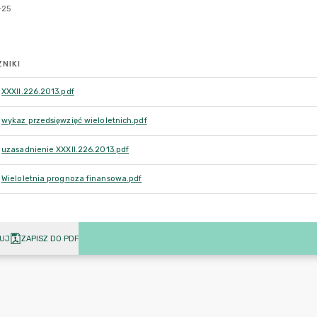
NIKI
XXXII.226.2013.pdf
wykaz przedsięwzięć wieloletnich.pdf
uzasadnienie XXXII.226.2013.pdf
Wieloletnia prognoza finansowa.pdf
UJ
ZAPISZ DO PDF