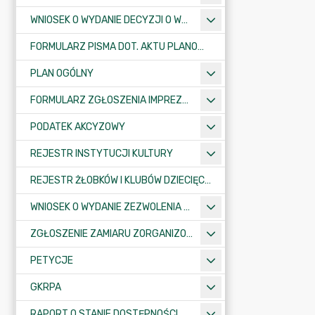
WNIOSEK O WYDANIE DECYZJI O WARUNKACH ZABUDOWY/O USTALENIE INWESTYCJI CELU PUBLICZNEGO
FORMULARZ PISMA DOT. AKTU PLANOWANIA PRZESTRZENNEGO
PLAN OGÓLNY
FORMULARZ ZGŁOSZENIA IMPREZY SPORTOWO-REKREACYJNEJ, ARTYSTYCZNEJ LUB ROZRYWKOWEJ
PODATEK AKCYZOWY
REJESTR INSTYTUCJI KULTURY
REJESTR ŻŁOBKÓW I KLUBÓW DZIECIĘCYCH
WNIOSEK O WYDANIE ZEZWOLENIA NA ZAJĘCIE PASA DROGOWEGO
ZGŁOSZENIE ZAMIARU ZORGANIZOWANIA ZGROMADZENIA
PETYCJE
GKRPA
RAPORT O STANIE DOSTĘPNOŚCI