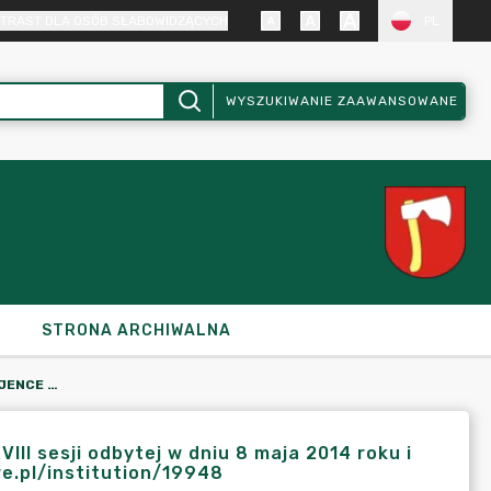
TRAST DLA OSÓB SŁABOWIDZĄCYCH
PL
WYSZUKIWANIE ZAAWANSOWANE
STRONA ARCHIWALNA
UCHWAŁY RADY MIEJSKIEJ W KRAJENCE PODJĘTE PODCZAS XXXVIII SESJI ODBYTEJ W DNIU 8 MAJA 2014 ROKU I KOLEJNE SĄ DOSTĘPNE POD ADRESEM HTTP://PRAWOMIEJSCOWE.PL/INSTITUTION/19948
II sesji odbytej w dniu 8 maja 2014 roku i
e.pl/institution/19948