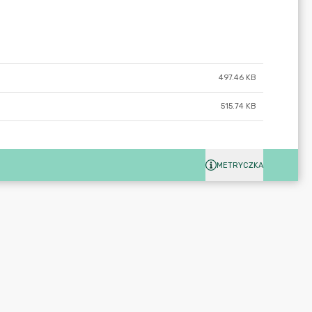
497.46 KB
515.74 KB
METRYCZKA