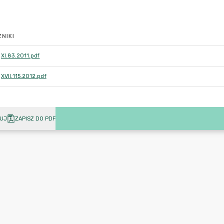
NIKI
XI.83.2011.pdf
XVII.115.2012.pdf
UJ
ZAPISZ DO PDF