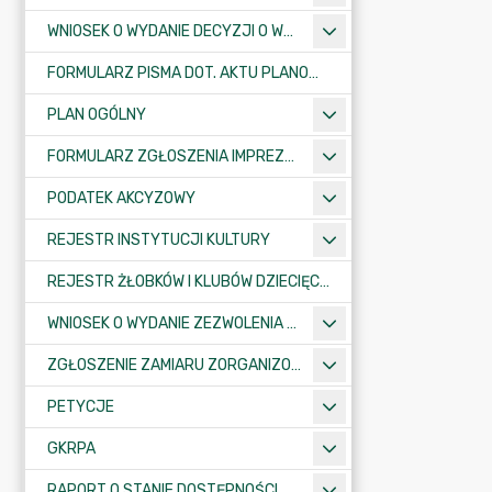
WNIOSEK O WYDANIE DECYZJI O WARUNKACH ZABUDOWY/O USTALENIE INWESTYCJI CELU PUBLICZNEGO
FORMULARZ PISMA DOT. AKTU PLANOWANIA PRZESTRZENNEGO
PLAN OGÓLNY
FORMULARZ ZGŁOSZENIA IMPREZY SPORTOWO-REKREACYJNEJ, ARTYSTYCZNEJ LUB ROZRYWKOWEJ
PODATEK AKCYZOWY
REJESTR INSTYTUCJI KULTURY
REJESTR ŻŁOBKÓW I KLUBÓW DZIECIĘCYCH
WNIOSEK O WYDANIE ZEZWOLENIA NA ZAJĘCIE PASA DROGOWEGO
ZGŁOSZENIE ZAMIARU ZORGANIZOWANIA ZGROMADZENIA
PETYCJE
GKRPA
RAPORT O STANIE DOSTĘPNOŚCI