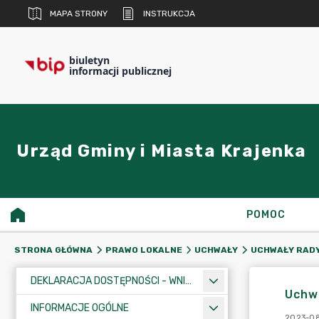
MAPA STRONY
INSTRUKCJA
biuletyn
informacji publicznej
Urząd Gminy i Miasta Krajenka
POMOC
STRONA GŁÓWNA
PRAWO LOKALNE
UCHWAŁY
UCHWAŁY RADY
DEKLARACJA DOSTĘPNOŚCI - WNIOSEK
Uchwa
INFORMACJE OGÓLNE
2023-08