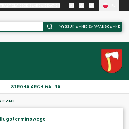
TRAST DLA OSÓB SŁABOWIDZĄCYCH
PL
WYSZUKIWANIE ZAAWANSOWANE
STRONA ARCHIWALNA
UCHWAŁA NR XI/83/2011 W SPRAWIE ZACIĄGNIĘCIA KREDYTU DŁUGOTERMINOWEGO
 długoterminowego