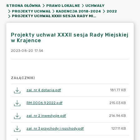
STRONA GŁÓWNA
PRAWO LOKALNE
UCHWAŁY
PROJEKTY UCHWAŁ
KADENCJA 2018-2024
2022
PROJEKTY UCHWAŁ XXXII SESJA RADY MIEJSKIEJ W KRAJENCE
Projekty uchwał XXXII sesja Rady Miejskiej
w Krajence
2023-08-20 17:54
ZAŁĄCZNIKI
zał. nr 4 dotacja.pdf
181.77 KB
RM.0006.9.2022.pdf
215.03 KB
zał. nr 2 inwestycje.pdf
216.96 KB
zał. nr 3 przychody i rozchody.pdf
127.11 KB