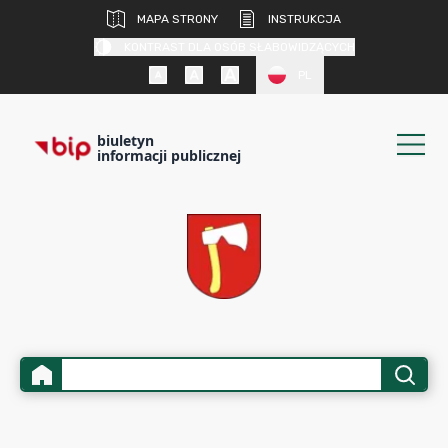
MAPA STRONY
INSTRUKCJA
KONTRAST DLA OSÓB SŁABOWIDZĄCYCH
PL
biuletyn
informacji publicznej