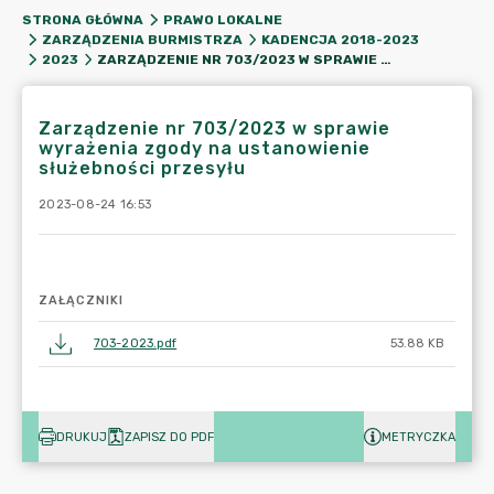
STRONA GŁÓWNA
PRAWO LOKALNE
ZARZĄDZENIA BURMISTRZA
KADENCJA 2018-2023
ZARZĄDZENIE NR 703/2023 W SPRAWIE WYRAŻENIA ZGODY NA USTANOWIENIE SŁUŻEBNOŚCI PRZESYŁU
2023
Zarządzenie nr 703/2023 w sprawie
wyrażenia zgody na ustanowienie
służebności przesyłu
2023-08-24 16:53
ZAŁĄCZNIKI
703-2023.pdf
53.88 KB
DRUKUJ
ZAPISZ DO PDF
METRYCZKA