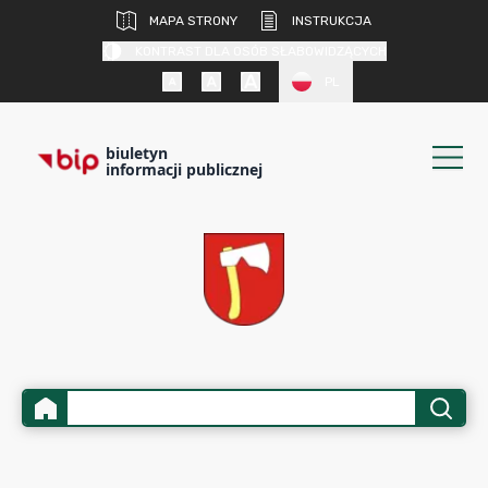
MAPA STRONY
INSTRUKCJA
KONTRAST DLA OSÓB SŁABOWIDZĄCYCH
PL
biuletyn
informacji publicznej