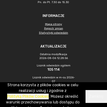
Pn. do Pt. 7.30 do 15.30
INFORMACJE
Mapa strony
Rejestr zmian
Statystyki odwiedzin
AKTUALIZACJE
Ostatnia modyfikacja
2026-08-06 12:28:56
Licznik odwiedzin ogółem
105 114
Licznik odwiedzin w m-cu 2026-
07
Strona korzysta z plików cookies w celu
490
realizacji usług i zgodnie z
Polityką Plików Cookies
. Możesz określić
Zamknij
CMS & Hosting: Nefeni Sp. z o.o.
warunki przechowywania lub dostępu do