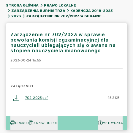
STRONA GŁÓWNA
PRAWO LOKALNE
ZARZĄDZENIA BURMISTRZA
KADENCJA 2018-2023
ZARZĄDZENIE NR 702/2023 W SPRAWIE POWOŁANIA KOMISJI EGZAMINACYJNEJ DLA NAUCZYCIELI UBIEGAJĄCYCH SIĘ O AWANS NA STOPIEŃ NAUCZYCIELA MIANOWANEGO
2023
Zarządzenie nr 702/2023 w sprawie
powołania komisji egzaminacyjnej dla
nauczycieli ubiegających się o awans na
stopień nauczyciela mianowanego
2023-08-24 16:55
ZAŁĄCZNIKI
702-2023.pdf
45.2 KB
DRUKUJ
ZAPISZ DO PDF
METRYCZKA