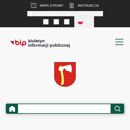
MAPA STRONY
INSTRUKCJA
KONTRAST DLA OSÓB SŁABOWIDZĄCYCH
PL
biuletyn
informacji publicznej