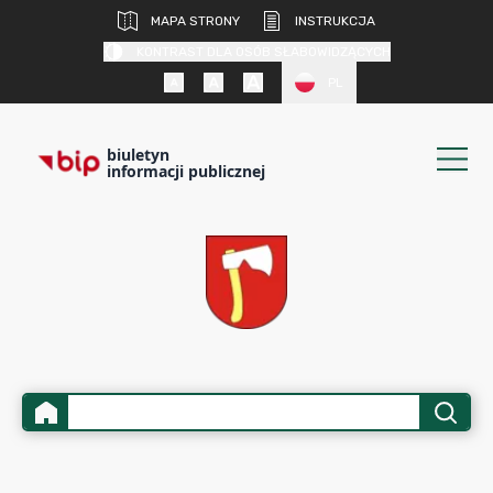
MAPA STRONY
INSTRUKCJA
KONTRAST DLA OSÓB SŁABOWIDZĄCYCH
PL
biuletyn
informacji publicznej