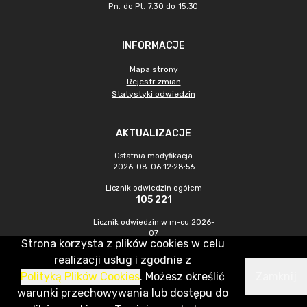
Pn. do Pt. 7.30 do 15.30
INFORMACJE
Mapa strony
Rejestr zmian
Statystyki odwiedzin
AKTUALIZACJE
Ostatnia modyfikacja
2026-08-06 12:28:56
Licznik odwiedzin ogółem
105 221
Licznik odwiedzin w m-cu 2026-
07
Strona korzysta z plików cookies w celu
597
realizacji usług i zgodnie z
Polityką Plików Cookies
. Możesz określić
Zamknij
CMS & Hosting: Nefeni Sp. z o.o.
warunki przechowywania lub dostępu do