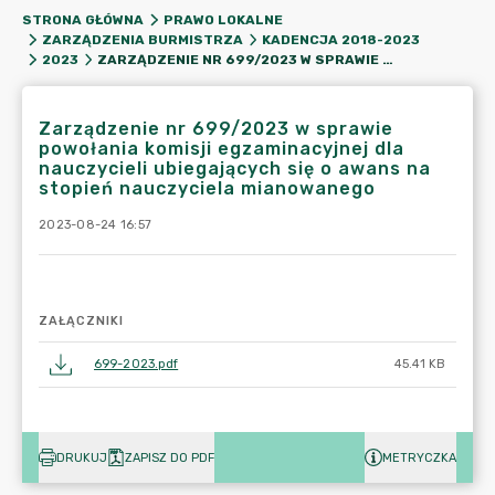
STRONA GŁÓWNA
PRAWO LOKALNE
ZARZĄDZENIA BURMISTRZA
KADENCJA 2018-2023
ZARZĄDZENIE NR 699/2023 W SPRAWIE POWOŁANIA KOMISJI EGZAMINACYJNEJ DLA NAUCZYCIELI UBIEGAJĄCYCH SIĘ O AWANS NA STOPIEŃ NAUCZYCIELA MIANOWANEGO
2023
Zarządzenie nr 699/2023 w sprawie
powołania komisji egzaminacyjnej dla
nauczycieli ubiegających się o awans na
stopień nauczyciela mianowanego
2023-08-24 16:57
ZAŁĄCZNIKI
699-2023.pdf
45.41 KB
DRUKUJ
ZAPISZ DO PDF
METRYCZKA