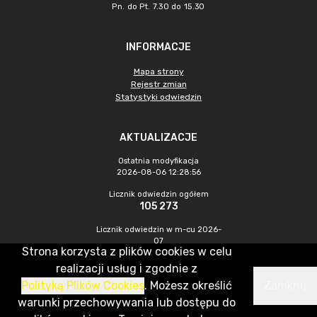
Pn. do Pt. 7.30 do 15.30
INFORMACJE
Mapa strony
Rejestr zmian
Statystyki odwiedzin
AKTUALIZACJE
Ostatnia modyfikacja
2026-08-06 12:28:56
Licznik odwiedzin ogółem
105 273
Licznik odwiedzin w m-cu 2026-
07
Strona korzysta z plików cookies w celu
649
realizacji usług i zgodnie z
Polityką Plików Cookies
. Możesz określić
Zamknij
CMS & Hosting: Nefeni Sp. z o.o.
warunki przechowywania lub dostępu do