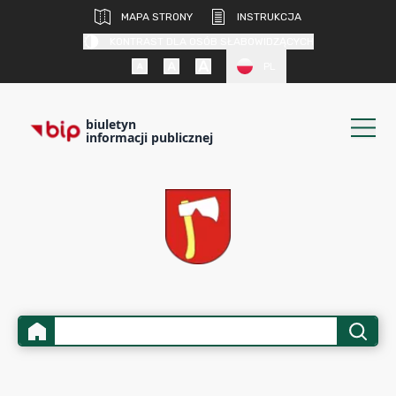
MAPA STRONY
INSTRUKCJA
KONTRAST DLA OSÓB SŁABOWIDZĄCYCH
PL
biuletyn
informacji publicznej