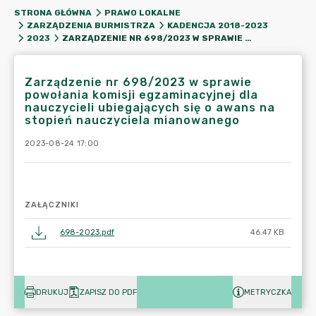
STRONA GŁÓWNA
PRAWO LOKALNE
ZARZĄDZENIA BURMISTRZA
KADENCJA 2018-2023
ZARZĄDZENIE NR 698/2023 W SPRAWIE POWOŁANIA KOMISJI EGZAMINACYJNEJ DLA NAUCZYCIELI UBIEGAJĄCYCH SIĘ O AWANS NA STOPIEŃ NAUCZYCIELA MIANOWANEGO
2023
Zarządzenie nr 698/2023 w sprawie
powołania komisji egzaminacyjnej dla
nauczycieli ubiegających się o awans na
stopień nauczyciela mianowanego
2023-08-24 17:00
ZAŁĄCZNIKI
698-2023.pdf
46.47 KB
DRUKUJ
ZAPISZ DO PDF
METRYCZKA