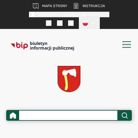
MAPA STRONY
INSTRUKCJA
KONTRAST DLA OSÓB SŁABOWIDZĄCYCH
PL
biuletyn
informacji publicznej