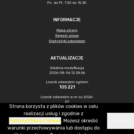
Pn. do Pt. 7.30 do 15.30
INFORMACJE
Mapa strony
Rejestr zmian
Statystyki odwiedzin
AKTUALIZACJE
Ostatnia modyfikacja
2026-08-06 12:28:56
Licznik odwiedzin ogółem
105 221
Licznik odwiedzin w m-cu 2026-
07
Strona korzysta z plików cookies w celu
597
realizacji usług i zgodnie z
Polityką Plików Cookies
. Możesz określić
Zamknij
CMS & Hosting: Nefeni Sp. z o.o.
warunki przechowywania lub dostępu do