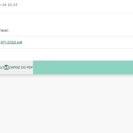
-24 22:03
NIKI
571-2022.pdf
UJ
ZAPISZ DO PDF