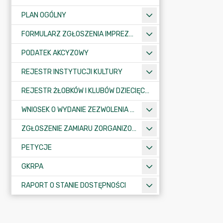
PLAN OGÓLNY
FORMULARZ ZGŁOSZENIA IMPREZY SPORTOWO-REKREACYJNEJ, ARTYSTYCZNEJ LUB ROZRYWKOWEJ
PODATEK AKCYZOWY
REJESTR INSTYTUCJI KULTURY
REJESTR ŻŁOBKÓW I KLUBÓW DZIECIĘCYCH
WNIOSEK O WYDANIE ZEZWOLENIA NA ZAJĘCIE PASA DROGOWEGO
ZGŁOSZENIE ZAMIARU ZORGANIZOWANIA ZGROMADZENIA
PETYCJE
GKRPA
RAPORT O STANIE DOSTĘPNOŚCI