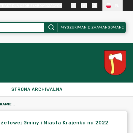
TRAST DLA OSÓB SŁABOWIDZĄCYCH
PL
WYSZUKIWANIE ZAAWANSOWANE
STRONA ARCHIWALNA
ZARZĄDZENIE NR 571/2022 W SPRAWIE ZMIANY UCHWAŁY BUDŻETOWEJ GMINY I MIASTA KRAJENKA NA 2022 ROK
żetowej Gminy i Miasta Krajenka na 2022