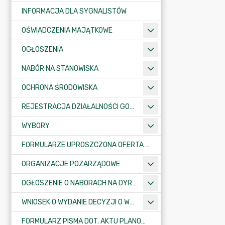
INFORMACJA DLA SYGNALISTÓW
OŚWIADCZENIA MAJĄTKOWE
OGŁOSZENIA
NABÓR NA STANOWISKA
OCHRONA ŚRODOWISKA
REJESTRACJA DZIAŁALNOŚCI GOSPODARCZEJ
WYBORY
FORMULARZE UPROSZCZONA OFERTA WYKONANIA ZADANIA PUBLICZNEGO
ORGANIZACJE POZARZĄDOWE
OGŁOSZENIE O NABORACH NA DYREKTORÓW PLACÓWEK OŚWIATOWYCH
WNIOSEK O WYDANIE DECYZJI O WARUNKACH ZABUDOWY/O USTALENIE INWESTYCJI CELU PUBLICZNEGO
FORMULARZ PISMA DOT. AKTU PLANOWANIA PRZESTRZENNEGO