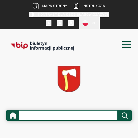
MAPA STRONY
INSTRUKCJA
KONTRAST DLA OSÓB SŁABOWIDZĄCYCH
PL
biuletyn
informacji publicznej