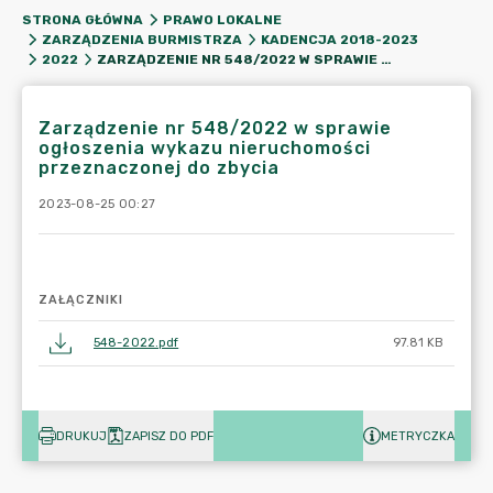
STRONA GŁÓWNA
PRAWO LOKALNE
ZARZĄDZENIA BURMISTRZA
KADENCJA 2018-2023
ZARZĄDZENIE NR 548/2022 W SPRAWIE OGŁOSZENIA WYKAZU NIERUCHOMOŚCI PRZEZNACZONEJ DO ZBYCIA
2022
Zarządzenie nr 548/2022 w sprawie
ogłoszenia wykazu nieruchomości
przeznaczonej do zbycia
2023-08-25 00:27
ZAŁĄCZNIKI
548-2022.pdf
97.81 KB
DRUKUJ
ZAPISZ DO PDF
METRYCZKA