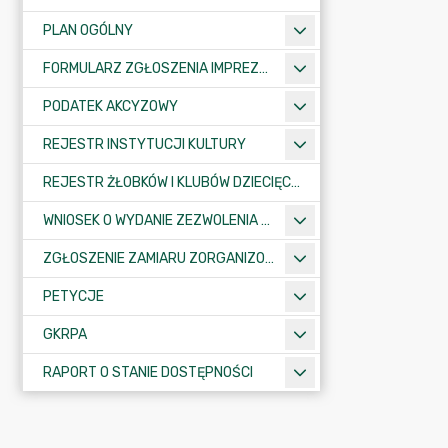
PLAN OGÓLNY
FORMULARZ ZGŁOSZENIA IMPREZY SPORTOWO-REKREACYJNEJ, ARTYSTYCZNEJ LUB ROZRYWKOWEJ
PODATEK AKCYZOWY
REJESTR INSTYTUCJI KULTURY
REJESTR ŻŁOBKÓW I KLUBÓW DZIECIĘCYCH
WNIOSEK O WYDANIE ZEZWOLENIA NA ZAJĘCIE PASA DROGOWEGO
ZGŁOSZENIE ZAMIARU ZORGANIZOWANIA ZGROMADZENIA
PETYCJE
GKRPA
RAPORT O STANIE DOSTĘPNOŚCI