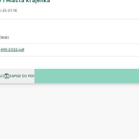
 i Miasta Krajenka
-25 01:18
NIKI
493-2022.pdf
UJ
ZAPISZ DO PDF