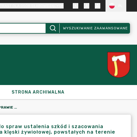
TRAST DLA OSÓB SŁABOWIDZĄCYCH
PL
WYSZUKIWANIE ZAAWANSOWANE
STRONA ARCHIWALNA
ZARZĄDZENIE NR 493/2022 W SPRAWIE POWOŁANIA KOMISJI DO SPRAW USTALENIA SZKÓD I SZACOWANIA STRAT POWSTAŁYCH W WYNIKU ZDARZEŃ NOSZĄCYCH ZNAMIONA KLĘSKI ŻYWIOŁOWEJ, POWSTAŁYCH NA TERENIE GMINY I MIASTA KRAJENKA
do spraw ustalenia szkód i szacowania
 klęski żywiołowej, powstałych na terenie