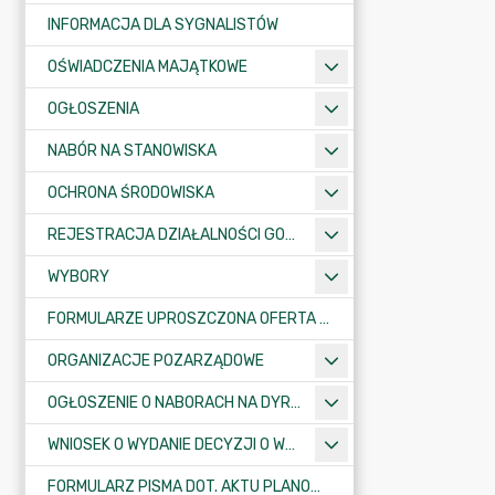
INFORMACJA DLA SYGNALISTÓW
OŚWIADCZENIA MAJĄTKOWE
OGŁOSZENIA
NABÓR NA STANOWISKA
OCHRONA ŚRODOWISKA
REJESTRACJA DZIAŁALNOŚCI GOSPODARCZEJ
WYBORY
FORMULARZE UPROSZCZONA OFERTA WYKONANIA ZADANIA PUBLICZNEGO
ORGANIZACJE POZARZĄDOWE
OGŁOSZENIE O NABORACH NA DYREKTORÓW PLACÓWEK OŚWIATOWYCH
WNIOSEK O WYDANIE DECYZJI O WARUNKACH ZABUDOWY/O USTALENIE INWESTYCJI CELU PUBLICZNEGO
FORMULARZ PISMA DOT. AKTU PLANOWANIA PRZESTRZENNEGO