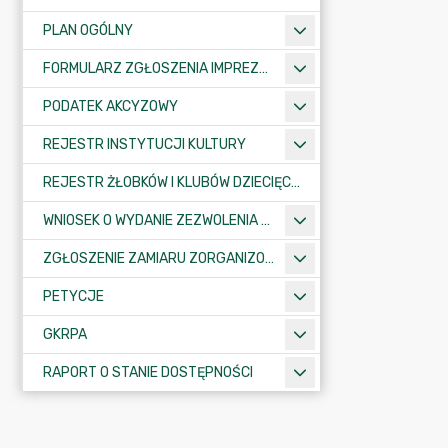
PLAN OGÓLNY
FORMULARZ ZGŁOSZENIA IMPREZY SPORTOWO-REKREACYJNEJ, ARTYSTYCZNEJ LUB ROZRYWKOWEJ
PODATEK AKCYZOWY
REJESTR INSTYTUCJI KULTURY
REJESTR ŻŁOBKÓW I KLUBÓW DZIECIĘCYCH
WNIOSEK O WYDANIE ZEZWOLENIA NA ZAJĘCIE PASA DROGOWEGO
ZGŁOSZENIE ZAMIARU ZORGANIZOWANIA ZGROMADZENIA
PETYCJE
GKRPA
RAPORT O STANIE DOSTĘPNOŚCI