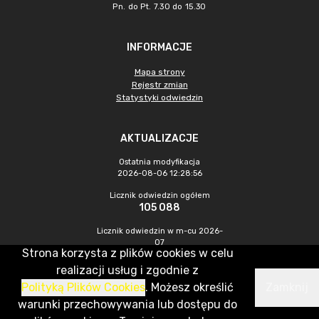
Pn. do Pt. 7.30 do 15.30
INFORMACJE
Mapa strony
Rejestr zmian
Statystyki odwiedzin
AKTUALIZACJE
Ostatnia modyfikacja
2026-08-06 12:28:56
Licznik odwiedzin ogółem
105 088
Licznik odwiedzin w m-cu 2026-
07
Strona korzysta z plików cookies w celu
464
realizacji usług i zgodnie z
Polityką Plików Cookies
. Możesz określić
Zamknij
CMS & Hosting: Nefeni Sp. z o.o.
warunki przechowywania lub dostępu do