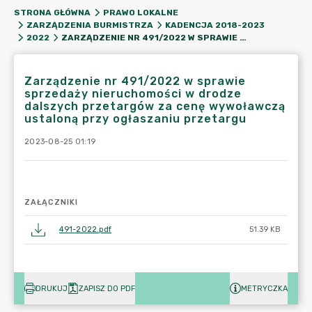
STRONA GŁÓWNA
PRAWO LOKALNE
ZARZĄDZENIA BURMISTRZA
KADENCJA 2018-2023
ZARZĄDZENIE NR 491/2022 W SPRAWIE SPRZEDAŻY NIERUCHOMOŚCI W DRODZE DALSZYCH PRZETARGÓW ZA CENĘ WYWOŁAWCZĄ USTALONĄ PRZY OGŁASZANIU PRZETARGU
2022
Zarządzenie nr 491/2022 w sprawie
sprzedaży nieruchomości w drodze
dalszych przetargów za cenę wywoławczą
ustaloną przy ogłaszaniu przetargu
2023-08-25 01:19
ZAŁĄCZNIKI
491-2022.pdf
51.39 KB
DRUKUJ
ZAPISZ DO PDF
METRYCZKA