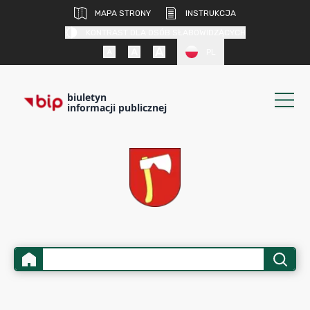
MAPA STRONY
INSTRUKCJA
KONTRAST DLA OSÓB SŁABOWIDZĄCYCH
PL
biuletyn
informacji publicznej