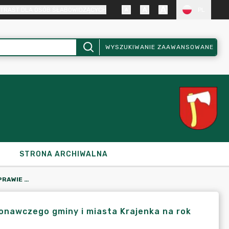
TRAST DLA OSÓB SŁABOWIDZĄCYCH
PL
WYSZUKIWANIE ZAAWANSOWANE
STRONA ARCHIWALNA
ZARZĄDZENIE NR 484/2022 W SPRAWIE ZMIANY UKŁADU WYKONAWCZEGO GMINY I MIASTA KRAJENKA NA ROK 2022
onawczego gminy i miasta Krajenka na rok