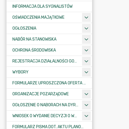
INFORMACJA DLA SYGNALISTÓW
OŚWIADCZENIA MAJĄTKOWE
OGŁOSZENIA
NABÓR NA STANOWISKA
OCHRONA ŚRODOWISKA
REJESTRACJA DZIAŁALNOŚCI GOSPODARCZEJ
WYBORY
FORMULARZE UPROSZCZONA OFERTA WYKONANIA ZADANIA PUBLICZNEGO
ORGANIZACJE POZARZĄDOWE
OGŁOSZENIE O NABORACH NA DYREKTORÓW PLACÓWEK OŚWIATOWYCH
WNIOSEK O WYDANIE DECYZJI O WARUNKACH ZABUDOWY/O USTALENIE INWESTYCJI CELU PUBLICZNEGO
FORMULARZ PISMA DOT. AKTU PLANOWANIA PRZESTRZENNEGO