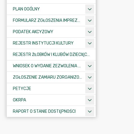
PLAN OGÓLNY
FORMULARZ ZGŁOSZENIA IMPREZY SPORTOWO-REKREACYJNEJ, ARTYSTYCZNEJ LUB ROZRYWKOWEJ
PODATEK AKCYZOWY
REJESTR INSTYTUCJI KULTURY
REJESTR ŻŁOBKÓW I KLUBÓW DZIECIĘCYCH
WNIOSEK O WYDANIE ZEZWOLENIA NA ZAJĘCIE PASA DROGOWEGO
ZGŁOSZENIE ZAMIARU ZORGANIZOWANIA ZGROMADZENIA
PETYCJE
GKRPA
RAPORT O STANIE DOSTĘPNOŚCI