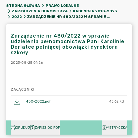
STRONA GŁÓWNA
PRAWO LOKALNE
ZARZĄDZENIA BURMISTRZA
KADENCJA 2018-2023
ZARZĄDZENIE NR 480/2022 W SPRAWIE UDZIELENIA PEŁNOMOCNICTWA PANI KAROLINIE DERLATCE PEŁNIĄCEJ OBOWIĄZKI DYREKTORA SZKOŁY
2022
Zarządzenie nr 480/2022 w sprawie
udzielenia pełnomocnictwa Pani Karolinie
Derlatce pełniącej obowiązki dyrektora
szkoły
2023-08-25 01:26
ZAŁĄCZNIKI
480-2022.pdf
43.62 KB
DRUKUJ
ZAPISZ DO PDF
METRYCZKA