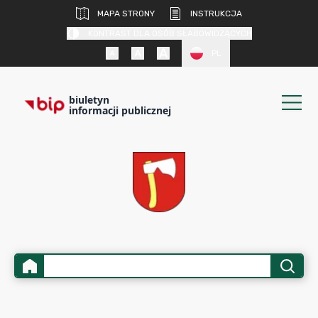
MAPA STRONY
INSTRUKCJA
KONTRAST DLA OSÓB SŁABOWIDZĄCYCH
PL
biuletyn
informacji publicznej