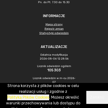
Pn. do Pt. 7.30 do 15.30
INFORMACJE
Mapa strony
Rejestr zmian
Statystyki odwiedzin
AKTUALIZACJE
Ostatnia modyfikacja
2026-08-06 12:28:56
Licznik odwiedzin ogółem
105 303
Licznik odwiedzin w m-cu 2026-
07
Strona korzysta z plików cookies w celu
679
realizacji usług i zgodnie z
Polityką Plików Cookies
. Możesz określić
Zamknij
CMS & Hosting: Nefeni Sp. z o.o.
warunki przechowywania lub dostępu do