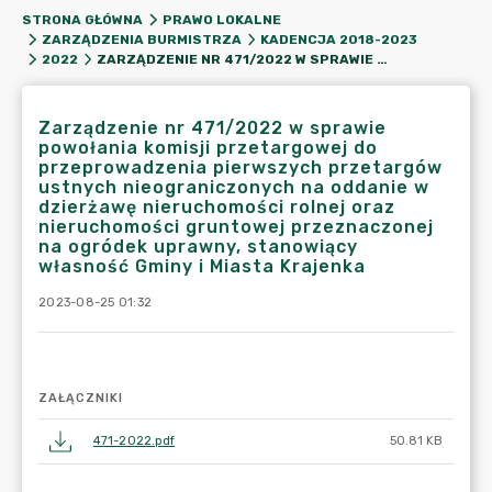
STRONA GŁÓWNA
PRAWO LOKALNE
ZARZĄDZENIA BURMISTRZA
KADENCJA 2018-2023
ZARZĄDZENIE NR 471/2022 W SPRAWIE POWOŁANIA KOMISJI PRZETARGOWEJ DO PRZEPROWADZENIA PIERWSZYCH PRZETARGÓW USTNYCH NIEOGRANICZONYCH NA ODDANIE W DZIERŻAWĘ NIERUCHOMOŚCI ROLNEJ ORAZ NIERUCHOMOŚCI GRUNTOWEJ PRZEZNACZONEJ NA OGRÓDEK UPRAWNY, STANOWIĄCY WŁASNOŚĆ GMINY I MIASTA KRAJENKA
2022
Zarządzenie nr 471/2022 w sprawie
powołania komisji przetargowej do
przeprowadzenia pierwszych przetargów
ustnych nieograniczonych na oddanie w
dzierżawę nieruchomości rolnej oraz
nieruchomości gruntowej przeznaczonej
na ogródek uprawny, stanowiący
własność Gminy i Miasta Krajenka
2023-08-25 01:32
ZAŁĄCZNIKI
471-2022.pdf
50.81 KB