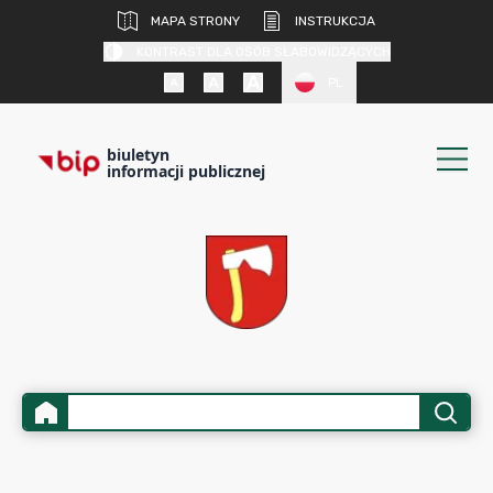
MAPA STRONY
INSTRUKCJA
KONTRAST DLA OSÓB SŁABOWIDZĄCYCH
PL
biuletyn
informacji publicznej