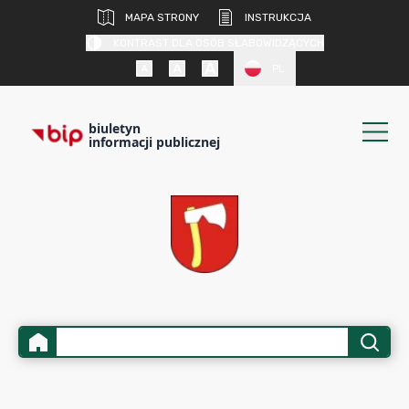
MAPA STRONY
INSTRUKCJA
KONTRAST DLA OSÓB SŁABOWIDZĄCYCH
PL
biuletyn
informacji publicznej