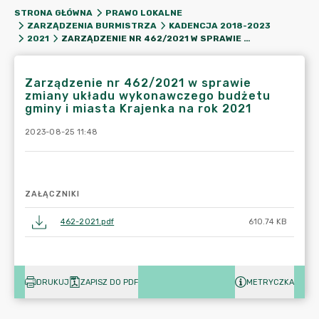
STRONA GŁÓWNA
PRAWO LOKALNE
ZARZĄDZENIA BURMISTRZA
KADENCJA 2018-2023
ZARZĄDZENIE NR 462/2021 W SPRAWIE ZMIANY UKŁADU WYKONAWCZEGO BUDŻETU GMINY I MIASTA KRAJENKA NA ROK 2021
2021
Zarządzenie nr 462/2021 w sprawie
zmiany układu wykonawczego budżetu
gminy i miasta Krajenka na rok 2021
2023-08-25 11:48
ZAŁĄCZNIKI
462-2021.pdf
610.74 KB
DRUKUJ
ZAPISZ DO PDF
METRYCZKA