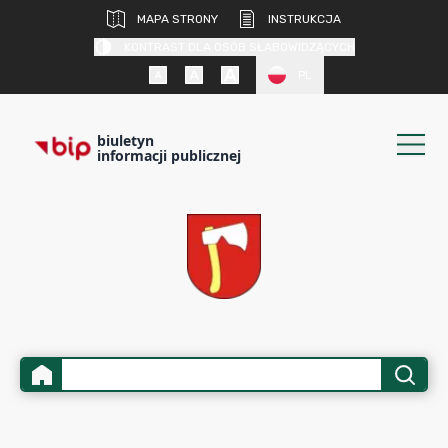
MAPA STRONY
INSTRUKCJA
KONTRAST DLA OSÓB SŁABOWIDZĄCYCH
PL
biuletyn
informacji publicznej