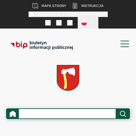
MAPA STRONY
INSTRUKCJA
KONTRAST DLA OSÓB SŁABOWIDZĄCYCH
PL
biuletyn
informacji publicznej