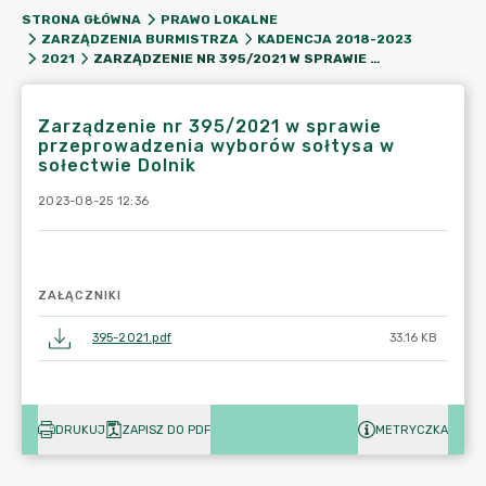
STRONA GŁÓWNA
PRAWO LOKALNE
ZARZĄDZENIA BURMISTRZA
KADENCJA 2018-2023
ZARZĄDZENIE NR 395/2021 W SPRAWIE PRZEPROWADZENIA WYBORÓW SOŁTYSA W SOŁECTWIE DOLNIK
2021
Zarządzenie nr 395/2021 w sprawie
przeprowadzenia wyborów sołtysa w
sołectwie Dolnik
2023-08-25 12:36
ZAŁĄCZNIKI
395-2021.pdf
33.16 KB
DRUKUJ
ZAPISZ DO PDF
METRYCZKA