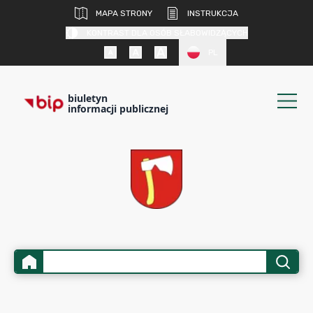
MAPA STRONY
INSTRUKCJA
KONTRAST DLA OSÓB SŁABOWIDZĄCYCH
PL
biuletyn
informacji publicznej