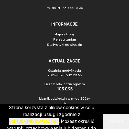
Pn. do Pt. 7.30 do 15.30
INFORMACJE
Mapa strony
Rejestr zmian
Statystyki odwiedzin
AKTUALIZACJE
Ostatnia modyfikacja
2026-08-06 12:28:56
Licznik odwiedzin ogółem
105 095
Licznik odwiedzin w m-cu 2026-
07
Strona korzysta z plików cookies w celu
471
realizacji usług i zgodnie z
Polityką Plików Cookies
. Możesz określić
Zamknij
CMS & Hosting: Nefeni Sp. z o.o.
warunki przechowywania lub dostępu do