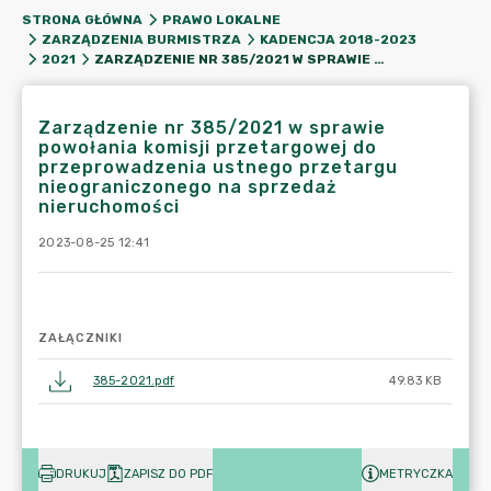
STRONA GŁÓWNA
PRAWO LOKALNE
ZARZĄDZENIA BURMISTRZA
KADENCJA 2018-2023
ZARZĄDZENIE NR 385/2021 W SPRAWIE POWOŁANIA KOMISJI PRZETARGOWEJ DO PRZEPROWADZENIA USTNEGO PRZETARGU NIEOGRANICZONEGO NA SPRZEDAŻ NIERUCHOMOŚCI
2021
Zarządzenie nr 385/2021 w sprawie
powołania komisji przetargowej do
przeprowadzenia ustnego przetargu
nieograniczonego na sprzedaż
nieruchomości
2023-08-25 12:41
ZAŁĄCZNIKI
385-2021.pdf
49.83 KB
DRUKUJ
ZAPISZ DO PDF
METRYCZKA