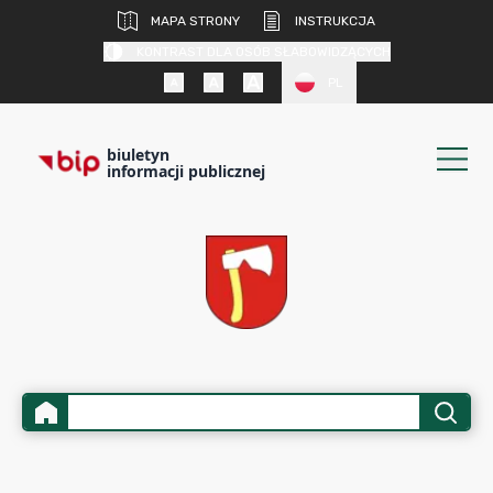
MAPA STRONY
INSTRUKCJA
KONTRAST DLA OSÓB SŁABOWIDZĄCYCH
PL
biuletyn
informacji publicznej