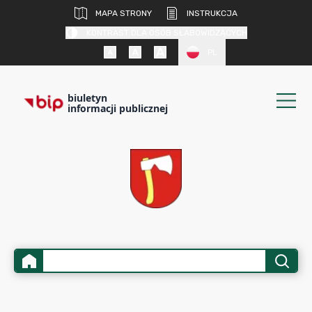
MAPA STRONY
INSTRUKCJA
KONTRAST DLA OSÓB SŁABOWIDZĄCYCH
PL
biuletyn
informacji publicznej