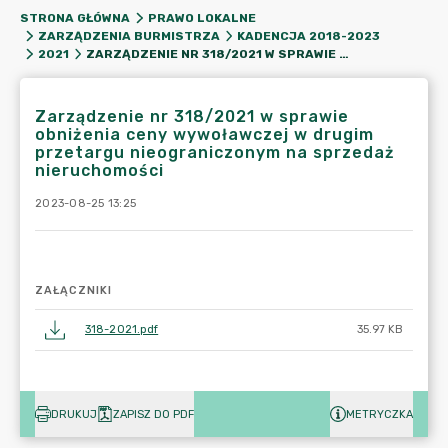
STRONA GŁÓWNA
PRAWO LOKALNE
ZARZĄDZENIA BURMISTRZA
KADENCJA 2018-2023
ZARZĄDZENIE NR 318/2021 W SPRAWIE OBNIŻENIA CENY WYWOŁAWCZEJ W DRUGIM PRZETARGU NIEOGRANICZONYM NA SPRZEDAŻ NIERUCHOMOŚCI
2021
Zarządzenie nr 318/2021 w sprawie
obniżenia ceny wywoławczej w drugim
przetargu nieograniczonym na sprzedaż
nieruchomości
2023-08-25 13:25
ZAŁĄCZNIKI
318-2021.pdf
35.97 KB
DRUKUJ
ZAPISZ DO PDF
METRYCZKA