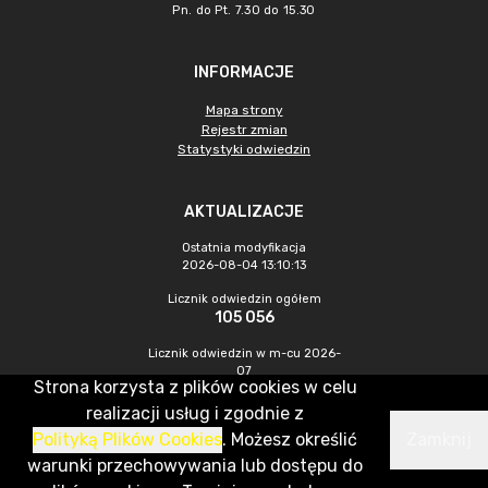
Pn. do Pt. 7.30 do 15.30
INFORMACJE
Mapa strony
Rejestr zmian
Statystyki odwiedzin
AKTUALIZACJE
Ostatnia modyfikacja
2026-08-04 13:10:13
Licznik odwiedzin ogółem
105 056
Licznik odwiedzin w m-cu 2026-
07
Strona korzysta z plików cookies w celu
432
realizacji usług i zgodnie z
Polityką Plików Cookies
. Możesz określić
Zamknij
CMS & Hosting: Nefeni Sp. z o.o.
warunki przechowywania lub dostępu do