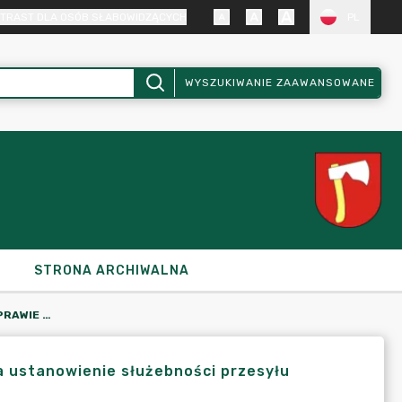
TRAST DLA OSÓB SŁABOWIDZĄCYCH
PL
WYSZUKIWANIE ZAAWANSOWANE
STRONA ARCHIWALNA
ZARZĄDZENIE NR 293/2020 W SPRAWIE WYRAŻENIA ZGODY NA USTANOWIENIE SŁUŻEBNOŚCI PRZESYŁU
 ustanowienie służebności przesyłu