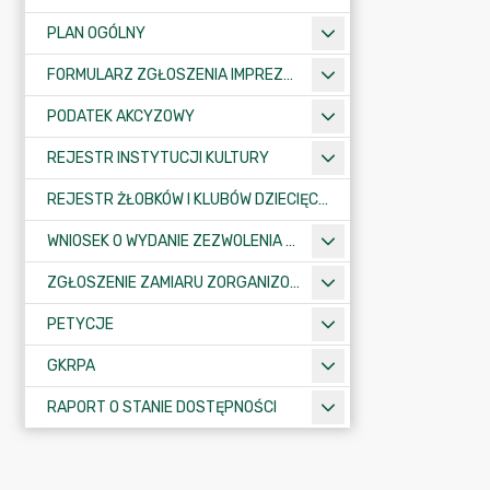
PLAN OGÓLNY
FORMULARZ ZGŁOSZENIA IMPREZY SPORTOWO-REKREACYJNEJ, ARTYSTYCZNEJ LUB ROZRYWKOWEJ
PODATEK AKCYZOWY
REJESTR INSTYTUCJI KULTURY
REJESTR ŻŁOBKÓW I KLUBÓW DZIECIĘCYCH
WNIOSEK O WYDANIE ZEZWOLENIA NA ZAJĘCIE PASA DROGOWEGO
ZGŁOSZENIE ZAMIARU ZORGANIZOWANIA ZGROMADZENIA
PETYCJE
GKRPA
RAPORT O STANIE DOSTĘPNOŚCI